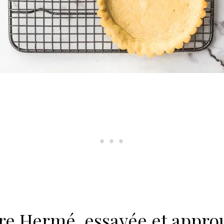
rre Hermé, essayée et appro