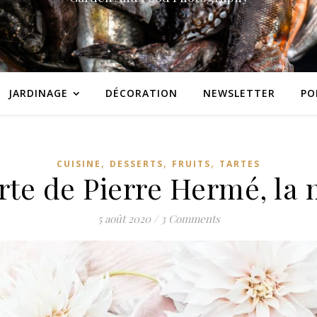
JARDINAGE
DÉCORATION
NEWSLETTER
PO
,
,
,
CUISINE
DESSERTS
FRUITS
TARTES
arte de Pierre Hermé, la 
5 août 2020
/
3 Comments