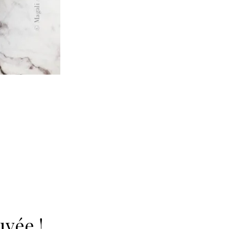
uvée !