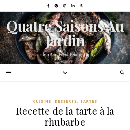
Quatre Saisons Au
Jardin
Garden And Food Photography
,
,
CUISINE
DESSERTS
TARTES
Recette de la tarte à la
rhubarbe