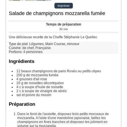
Imprimer
Salade de champignons mozzarella fumée
Temps de préparation
30
min
Une délicieuse recette de la Cheffe Stéphanie Le Quellec
Type de plat:
Légumes, Main Course, minceur
Cuisine:
de chef, Française
Portions
:
4
personnes
Ingrédients
12
beaux champignons de paris Rosés ou petits cèpes
200 g
de mozzarella fumée
4
gousses d'ail rose
20 g
de noisettes décortiquées
4
c à soupe
d'huile de noisette
2
c à soupe
de vinaigre de xérés
sel et poivre du moulin
Préparation
Dans le fond de l'assiette, disposez trois petits morceaux de
mozzarella. A l'aide d'une mandoline japonaise, taillez les
champignons en fines tranches et disposez-les joliment en
volume sur la mozzarella.