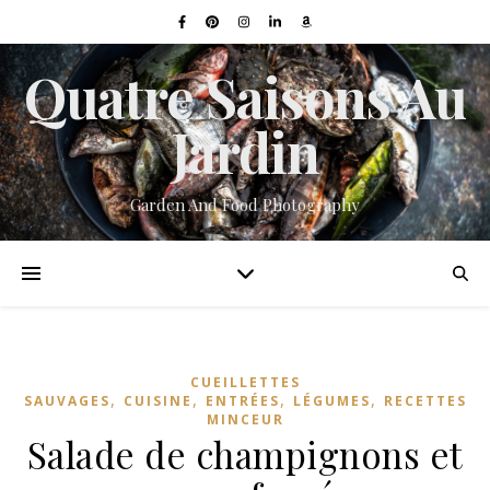
Quatre Saisons Au
Jardin
Garden And Food Photography
CUEILLETTES
,
,
,
,
SAUVAGES
CUISINE
ENTRÉES
LÉGUMES
RECETTES
MINCEUR
Salade de champignons et