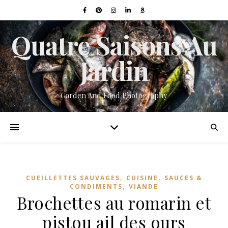
Quatre Saisons Au
Jardin
Garden And Food Photography
,
,
CUEILLETTES SAUVAGES
CUISINE
SAUCES &
,
CONDIMENTS
VIANDE
Brochettes au romarin et
pistou ail des ours