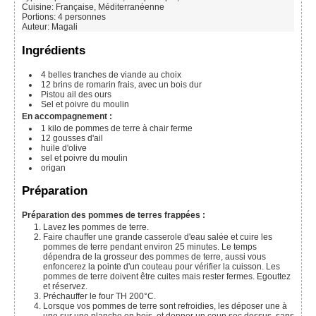
Cuisine:
Française, Méditerranéenne
Portions
:
4
personnes
Auteur
:
Magali
Ingrédients
4
belles tranches de viande au choix
12
brins de romarin frais, avec un bois dur
Pistou ail des ours
Sel et poivre du moulin
En accompagnement :
1
kilo
de pommes de terre à chair ferme
12
gousses d'ail
huile d'olive
sel et poivre du moulin
origan
Préparation
Préparation des pommes de terres frappées :
Lavez les pommes de terre.
Faire chauffer une grande casserole d'eau salée et cuire les
pommes de terre pendant environ 25 minutes. Le temps
dépendra de la grosseur des pommes de terre, aussi vous
enfoncerez la pointe d'un couteau pour vérifier la cuisson. Les
pommes de terre doivent être cuites mais rester fermes. Egouttez
et réservez.
Préchauffer le four TH 200°C.
Lorsque vos pommes de terre sont refroidies, les déposer une à