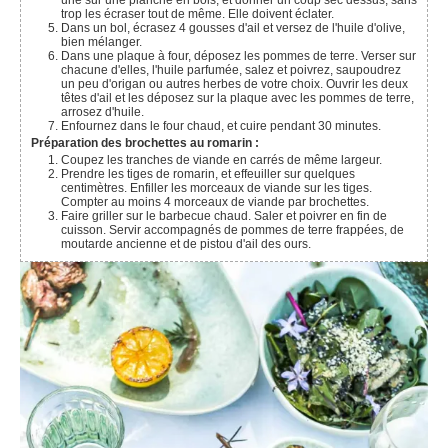
une sur une planche en bois, et donner un coup sec dessus, sans
trop les écraser tout de même. Elle doivent éclater.
Dans un bol, écrasez 4 gousses d'ail et versez de l'huile d'olive,
bien mélanger.
Dans une plaque à four, déposez les pommes de terre. Verser sur
chacune d'elles, l'huile parfumée, salez et poivrez, saupoudrez
un peu d'origan ou autres herbes de votre choix. Ouvrir les deux
têtes d'ail et les déposez sur la plaque avec les pommes de terre,
arrosez d'huile.
Enfournez dans le four chaud, et cuire pendant 30 minutes.
Préparation des brochettes au romarin :
Coupez les tranches de viande en carrés de même largeur.
Prendre les tiges de romarin, et effeuiller sur quelques
centimètres. Enfiller les morceaux de viande sur les tiges.
Compter au moins 4 morceaux de viande par brochettes.
Faire griller sur le barbecue chaud. Saler et poivrer en fin de
cuisson. Servir accompagnés de pommes de terre frappées, de
moutarde ancienne et de pistou d'ail des ours.