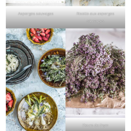
Asperges sauvages
Risotto aux asperges
sauvages
Fleurs de thym