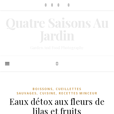
Quatre Saisons Au
Jardin
Garden And Food Photography
,
BOISSONS
CUEILLETTES
,
,
SAUVAGES
CUISINE
RECETTES MINCEUR
Eaux détox aux fleurs de
lilas et fruits