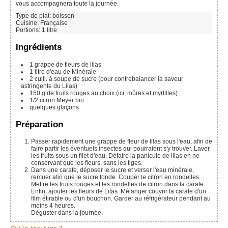
vous accompagnera toute la journée.
Type de plat:
boisson
Cuisine:
Française
Portions
:
1
litre
Ingrédients
1
grappe de fleurs de lilas
1
litre d'eau de Minérale
2
cuill. à soupe
de sucre (pour contrebalancer la saveur
astringente du Lilas)
150 g
de fruits rouges au choix (ici, mûres et myrtilles)
1/2
citron Meyer bio
quelques glaçons
Préparation
Passer rapidement une grappe de fleur de lilas sous l'eau, afin de
faire partir les éventuels insectes qui pourraient s'y trouver. Laver
les fruits sous un filet d'eau. Défaire la panicule de lilas en ne
conservant que les fleurs, sans les tiges.
Dans une carafe, déposer le sucre et verser l'eau minérale,
remuer afin que le sucre fonde. Couper le citron en rondelles.
Mettre les fruits rouges et les rondelles de citron dans la carafe.
Enfin, ajouter les fleurs de Lilas. Mélanger couvrir la carafe d'un
film étirable ou d'un bouchon. Garder au réfrigérateur pendant au
moins 4 heures.
Déguster dans la journée.