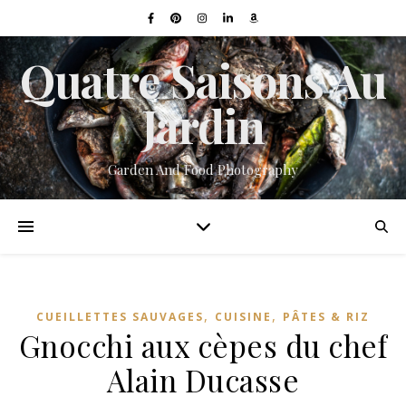
Quatre Saisons Au
Jardin
Garden And Food Photography
,
,
CUEILLETTES SAUVAGES
CUISINE
PÂTES & RIZ
Gnocchi aux cèpes du chef
Alain Ducasse