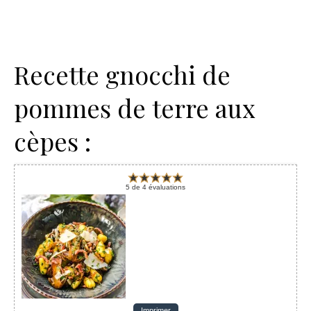
Recette gnocchi de
pommes de terre aux
cèpes :
5
de
4
évaluations
Imprimer