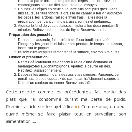
Retirez la partie terreuse du pied des cèpes, puis brossez les
champignons sous un filet d'eau froide et essuyez-les.
Coupez les cèpes en deux ou quatre s'ils sont plus gros. Dans
uns sauteuse faire fondre la graisse de canard à feu vif. Ajoutez-y
les cèpes, les lardons, l'ail et le thym frais. Faites doré la
préparation pendant 5 minutes, assaisonnez et mélangez.
Ajoutez le fond de veau et laissez mijoter à feu doux pendant 5
minutes. Retirez les brindilles de thym. Réservez au chaud.
Préparation des gnocchi :
Dans une casserole, faites frémir de l'eau bouillante salée.
Plongez-y les gnocchi et laissez-les pendant le temps de cuisson,
inscrit sur le paquet.
Ils sont cuits lorsqu'ils remontent à la surface, environ 5 minutes.
Finition et présentation :
Retirez délicatement les gnocchi à l'aide d'une écumoire et
mélangez-les aux champignons. Ajoutez le beurre en dès.
Rectifiez l'assaisonnement.
Déposez les gnocchi dans des assiettes creuses. Parsemez de
persil haché et de copeaux de parmesan fraîchement coupés à
l'aide d'un couteau économe. Servez aussitôt.
Cette recette comme les précédentes, fait partie des
plats que j’ai consommé durant ma perte de poids.
Premier article sur le sujet à lire
ici
. Comme quoi, on peut
quand même se faire plaisir tout en surveillant son
alimentation ….