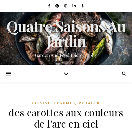
Quatre Saisons Au
Jardin
Garden And Food Photography
,
,
CUISINE
LÉGUMES
POTAGER
des carottes aux couleurs
de l’arc en ciel