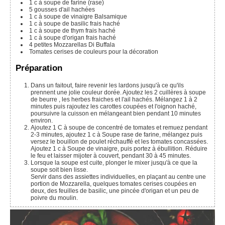
1
c à soupe
de farine (rase)
5
gousses d'ail hachées
1
c à soupe
de vinaigre Balsamique
1
c à soupe
de basilic frais haché
1
c à soupe
de thym frais haché
1
c à soupe
d'origan frais haché
4
petites
Mozzarellas Di Buffala
Tomates cerises de couleurs pour la décoration
Préparation
Dans un faitout, faire revenir les lardons jusqu'à ce qu'ils
prennent une jolie couleur dorée. Ajoutez les 2 cuillères à soupe
de beurre , les herbes fraiches et l'ail hachés. Mélangez 1 à 2
minutes puis rajoutez les carottes coupées et l'oignon haché,
poursuivre la cuisson en mélangeant bien pendant 10 minutes
environ.
Ajoutez 1 C à soupe de concentré de tomates et remuez pendant
2-3 minutes, ajoutez 1 c à Soupe rase de farine, mélangez puis
versez le bouillon de poulet réchauffé et les tomates concassées.
Ajoutez 1 c à Soupe de vinaigre, puis portez à ébullition. Réduire
le feu et laisser mijoter à couvert, pendant 30 à 45 minutes.
Lorsque la soupe est cuite, plonger le mixer jusqu'à ce que la
soupe soit bien lisse.
Servir dans des assiettes individuelles, en plaçant au centre une
portion de Mozzarella, quelques tomates cerises coupées en
deux, des feuilles de basilic, une pincée d'origan et un peu de
poivre du moulin.