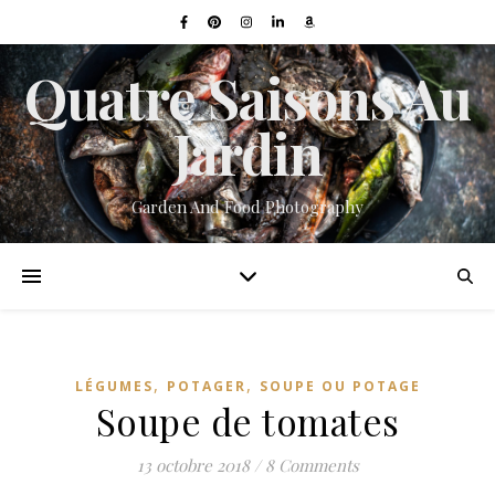
Quatre Saisons Au
Jardin
Garden And Food Photography
,
,
LÉGUMES
POTAGER
SOUPE OU POTAGE
Soupe de tomates
13 octobre 2018
/
8 Comments