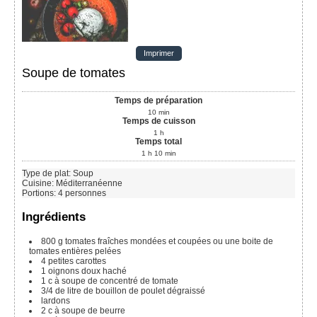
Imprimer
Soupe de tomates
Temps de préparation
10
min
Temps de cuisson
1
h
Temps total
1
h
10
min
Type de plat:
Soup
Cuisine:
Méditerranéenne
Portions
:
4
personnes
Ingrédients
800 g
tomates fraîches mondées et coupées ou une boite de
tomates entières pelées
4
petites carottes
1
oignons doux haché
1
c à soupe
de concentré de tomate
3/4
de litre
de bouillon de poulet dégraissé
lardons
2
c à soupe
de beurre