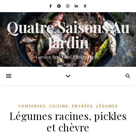
Quatre Saisons Au
Jardin
Garden And Food Photography
,
,
,
CONSERVES
CUISINE
ENTRÉES
LÉGUMES
Légumes racines, pickles
et chèvre