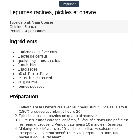
Imprimer
Légumes racines, pickles et chèvre
Type de plat:
Main Course
Cuisine:
French
Portions
:
4
personnes
Ingrédients
1 bûche
de chèvre frais
1
botte de cerfeuil
quelques jeunes carottes
1
radis bleu
1
radis rose
50 cl
d'huile d'olive
le jus d'un citron vert
70 g
de miel
jeunes pousses
Préparation
Faites cuire les betteraves avec leur peau sur un lit de sel au four
(180°), à couvert pendant 1 heure 20.
Epluchez-les, coupez)les en quatre et réservez.
Cuire les jeunes carottes, entières, à l'étouffée dans une poêle en
les remuant souvent. Pendant au moins 10 minutes. Réservez.
Mélangez le chèvre avec 20 cl d'huile d'olive. Assaisonnez et
incorporez le cerfeuil haché. Placez la préparation dans une
poche à douille, réservez.