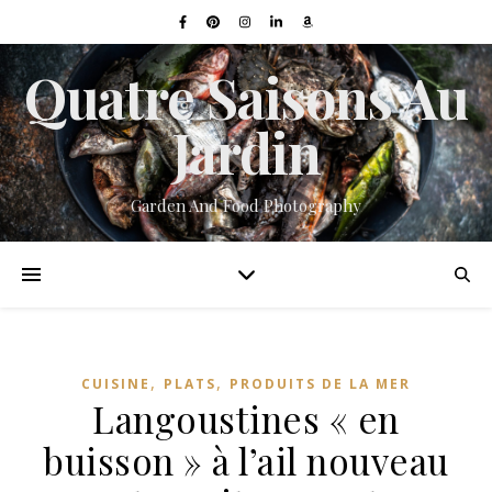
Quatre Saisons Au
Jardin
Garden And Food Photography
,
,
CUISINE
PLATS
PRODUITS DE LA MER
Langoustines « en
buisson » à l’ail nouveau