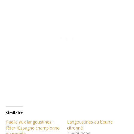
Similaire
Paëlla aux langoustines :
Langoustines au beurre
fêter l’Espagne championne
citronné
du monde
4 août 2020