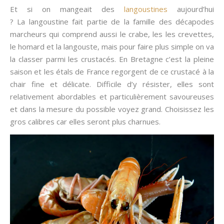
Et si on mangeait des
langoustines
aujourd’hui
? La langoustine fait partie de la famille des décapodes
marcheurs qui comprend aussi le crabe, les les crevettes,
le homard et la langouste, mais pour faire plus simple on va
la classer parmi les crustacés. En Bretagne c’est la pleine
saison et les étals de France regorgent de ce crustacé à la
chair fine et délicate. Difficile d’y résister, elles sont
relativement abordables et particulièrement savoureuses
et dans la mesure du possible voyez grand. Choisissez les
gros calibres car elles seront plus charnues.