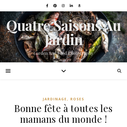
Quatre Saisons Au
Jardin
Garden And Food Photography
,
JARDINAGE
ROSES
Bonne fête à toutes les
mamans du monde !