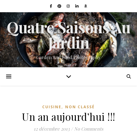
Quatre Saisons Au
Jardin
Garden And Food Photography
,
CUISINE
NON CLASSÉ
Un an aujourd’hui !!!
12 décembre 2013
/
No Comments