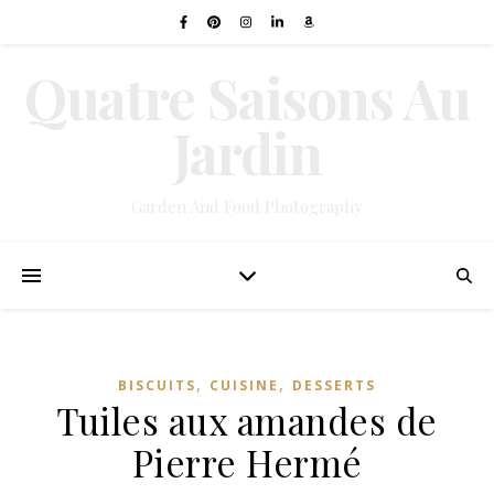
Quatre Saisons Au
Jardin
Garden And Food Photography
,
,
BISCUITS
CUISINE
DESSERTS
Tuiles aux amandes de
Pierre Hermé