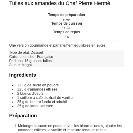
Tuiles aux amandes du Chef Pierre Hermé
Temps de préparation
5
min
Temps de cuisson
12
min
Temps de repos
2
h
Une version gourmande et parfaitement équilibrée en sucre
Type de plat:
Dessert
Cuisine:
de chef, Française
Portions
:
15
grosses tuiles
Auteur
:
Magali
Ingrédients
125 g
de sucre en poudre
125 g
d'amandes effilées
2
blancs d'oeufs
1
cuillère à café
d'extrait de vanille
25 g
de beurre fondu et refroidi
25 g
de farine tamisée
Préparation
Mélanger le sucre en poudre avec les blancs d'oeufs, ajouter les
amandes effilées, la vanille et le beurre fondu et refroidi.