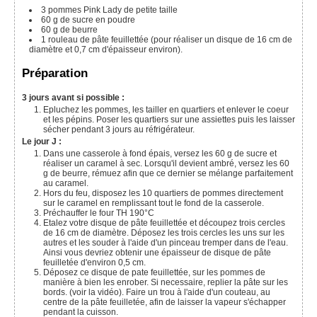
3
pommes Pink Lady de petite taille
60 g
de sucre en poudre
60 g
de beurre
1
rouleau de pâte feuillettée (pour réaliser un disque de 16 cm de
diamètre et 0,7 cm d'épaisseur environ).
Préparation
3 jours avant si possible :
Epluchez les pommes, les tailler en quartiers et enlever le coeur
et les pépins. Poser les quartiers sur une assiettes puis les laisser
sécher pendant 3 jours au réfrigérateur.
Le jour J :
Dans une casserole à fond épais, versez les 60 g de sucre et
réaliser un caramel à sec. Lorsqu'il devient ambré, versez les 60
g de beurre, rémuez afin que ce dernier se mélange parfaitement
au caramel.
Hors du feu, disposez les 10 quartiers de pommes directement
sur le caramel en remplissant tout le fond de la casserole.
Préchauffer le four TH 190°C
Etalez votre disque de pâte feuillettée et découpez trois cercles
de 16 cm de diamètre. Déposez les trois cercles les uns sur les
autres et les souder à l'aide d'un pinceau tremper dans de l'eau.
Ainsi vous devriez obtenir une épaisseur de disque de pâte
feuilletée d'environ 0,5 cm.
Déposez ce disque de pate feuillettée, sur les pommes de
manière à bien les enrober. Si necessaire, replier la pâte sur les
bords. (voir la vidéo). Faire un trou à l'aide d'un couteau, au
centre de la pâte feuilletée, afin de laisser la vapeur s'échapper
pendant la cuisson.