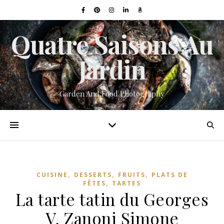
Quatre Saisons Au
Jardin
Garden And Food Photography
,
,
,
CUISINE
DESSERTS
FRUITS
PLATS DE
,
FÊTES
TARTES
La tarte tatin du Georges
V, Zanoni Simone