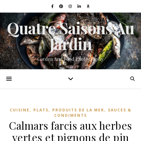
Quatre Saisons Au
Jardin
Garden And Food Photography
,
,
,
CUISINE
PLATS
PRODUITS DE LA MER
SAUCES &
CONDIMENTS
Calmars farcis aux herbes
vertes et pignons de pin