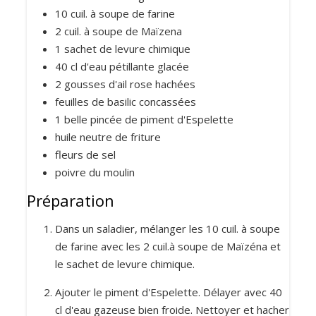
10
cuil. à soupe
de farine
2
cuil. à soupe
de Maïzena
1
sachet de levure chimique
40
cl
d'eau pétillante glacée
2
gousses d'ail rose hachées
feuilles de basilic concassées
1
belle pincée de piment d'Espelette
huile neutre de friture
fleurs de sel
poivre du moulin
Préparation
Dans un saladier, mélanger les 10 cuil. à soupe
de farine avec les 2 cuil.à soupe de Maïzéna et
le sachet de levure chimique.
Ajouter le piment d'Espelette. Délayer avec 40
cl d'eau gazeuse bien froide. Nettoyer et hacher