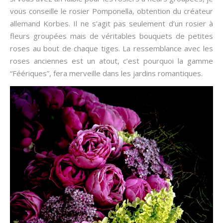
vous conseille le rosier Pomponella, obtention du créateur
allemand Korbes. Il ne s’agit pas seulement d’un rosier à
fleurs groupées mais de véritables bouquets de petites
roses au bout de chaque tiges.
La ressemblance avec les
roses anciennes est un atout, c’est pourquoi la gamme
“Féériques”, fera merveille dans les jardins romantiques.