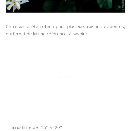
Ce rosier a été retenu pour plusieurs raisons évidentes,
qui feront de lui une référence, à savoir :
– La rusticité de -15° à -20°