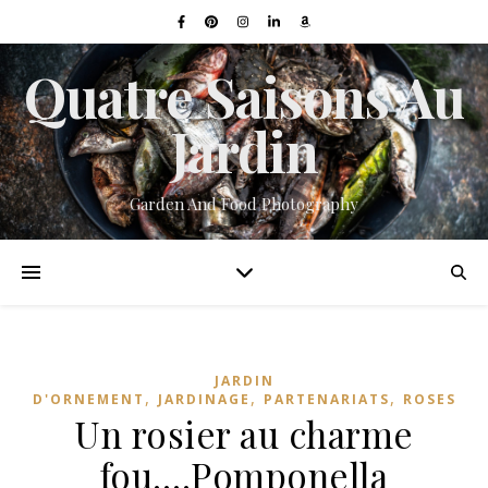
Quatre Saisons Au
Jardin
Garden And Food Photography
JARDIN
,
,
,
D'ORNEMENT
JARDINAGE
PARTENARIATS
ROSES
Un rosier au charme
fou….Pomponella