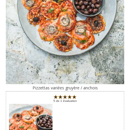
Pizzettas variées gruyère / anchois
5
de
1
évaluation