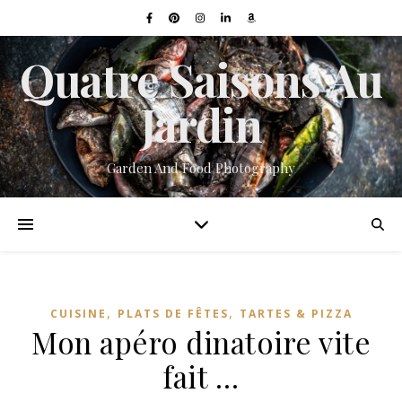
Quatre Saisons Au
Jardin
Garden And Food Photography
,
,
CUISINE
PLATS DE FÊTES
TARTES & PIZZA
Mon apéro dinatoire vite
fait …