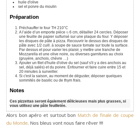
huile d'olive
sel et poivre du moulin
Préparation
Préchauffer le four TH 210°C
A l’aide d’un emporte pièce ⍉ 6 cm, détailler 24 cercles. Déposer
une feuille de papier sulfurisé sur une plaque du four. Y déposer
les disques de pâte à pizza. Recouvrir le dessus des disques de
pâte avec 1/2 cuill. à soupe de sauce tomate sur toute la surface.
Par dessus et pour varier les plaisir, y mettre une tranche de
Mozzarella et une olive noire, ou diverses garnitures au choix
(gruyère, anchois, chèvre …)
Ajouter un filet d'huile d'olive du sel (sauf s'il y a des anchois au
sel, déjà salés) et du poivre. Enfourner et faire cuire entre 15 et
20 minutes à surveiller.
Si c'est la saison, au moment de déguster, déposer quelques
sommités de basilic ou de thym frais.
Notes
Ces pizzettas seront également délicieuses mais plus grasses, si
vous utilisez une pâte feuilletée.
Alors bon apéro et surtout bon
Match de finale de coupe
du Monde
. Nos bleus vont nous faire rêver !!!!