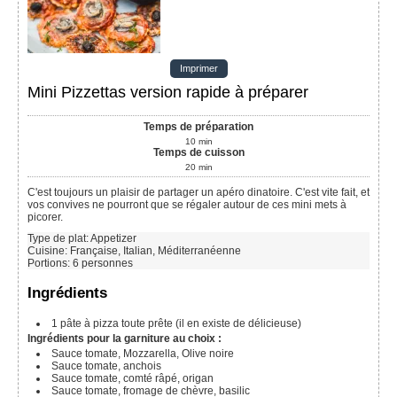
Imprimer
Mini Pizzettas version rapide à préparer
Temps de préparation
10
min
Temps de cuisson
20
min
C'est toujours un plaisir de partager un apéro dinatoire. C'est vite fait, et
vos convives ne pourront que se régaler autour de ces mini mets à
picorer.
Type de plat:
Appetizer
Cuisine:
Française, Italian, Méditerranéenne
Portions
:
6
personnes
Ingrédients
1
pâte à pizza toute prête (il en existe de délicieuse)
Ingrédients pour la garniture au choix :
Sauce tomate, Mozzarella, Olive noire
Sauce tomate, anchois
Sauce tomate, comté râpé, origan
Sauce tomate, fromage de chèvre, basilic