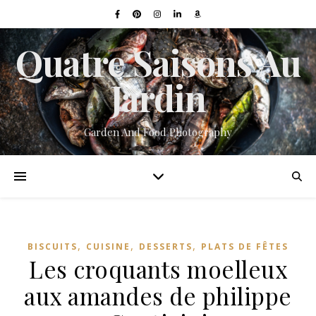
Quatre Saisons Au
Jardin
Garden And Food Photography
,
,
,
BISCUITS
CUISINE
DESSERTS
PLATS DE FÊTES
Les croquants moelleux
aux amandes de philippe