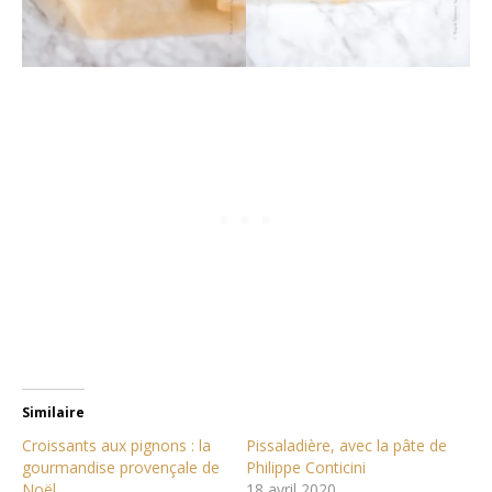
Similaire
Croissants aux pignons : la
Pissaladière, avec la pâte de
gourmandise provençale de
Philippe Conticini
Noël
18 avril 2020