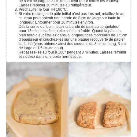
de 8 cm de large et 3 cm de hauteur (pour limiter les chutes).
Laissez reposer 30 minutes au réfrigérateur.
Préchauffer le four TH 180°C.
Si votre rectangle de pâte initial n’est pas très net, retaillez-le au
couteau pour obtenir une bande de 8 cm de large sur toute la
longueur. Enfourner pour 10 minutes environ.
Dès la sortie du four, mettez la bande de pâte au congélateur
pour 15 minutes afin qu’elle soit bien froide. Quand la pâte est
bien refroidie, détaillez dans la longueur des morceaux de 1.5 cm
d’épaisseur et couchez-les sur une plaque recouverte de papier
sulfurisé (vous obtenez ainsi des croquets de 8 cm de long, 3 cm
de large et 1.5 cm de haut).
Repassez-les au four à 180° pendant 8 minutes. Laissez refroidir
et stockez dans une boîte hermétique.