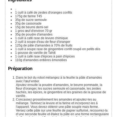
.
1
cuill à café
de zestes d'oranges confits
175g de farine T45
35g de sucre semoule
35g de cassonade
15g de beurre demi-sel
1 gros œuf d'environ 70 gr
35g de poudre d'amandes
1
cuill à café
rase de levure chimique
2
cuill à soupe
d'eau de fleur d'oranger
125g de pâte d'amandes à 70% de fruits
1
cuill à soupe
rase de gingembre confit coupé en petits dés
1
gousse de vanille de Tahiti
1
cuill à café
rase d'épices à pain d'épices
110g
d'amandes entières émondées
Préparation
Dans le bol du robot mélangez à la feuille la pâte d'amandes
avec l'œuf entier.
Ajoutez ensuite la poudre d'amandes, le beurre pommade, la
fleur d'oranger, les sucres semoule et cassonade, les zestes
hachés, les épices, le gingembre et les graines de la gousse de
vanille.
Concassez grossièrement les amandes et ajoutez-les au
mélange. Tamisez la levure et la farine et incorporez-les à
l'appareil. Vous devez obtenir une pâte souple mais ferme.
Versez cette pâte sur une feuille de papier sulfurisé, recouvrez-la
d’une seconde feuille et étalez la pâte en une forme rectangulaire