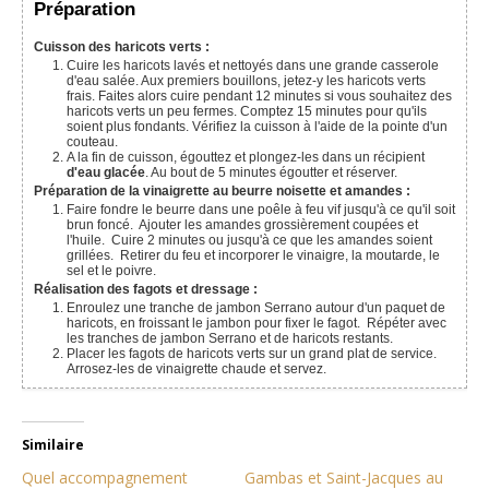
Préparation
Cuisson des haricots verts :
Cuire les haricots lavés et nettoyés dans une grande casserole
d'eau salée. Aux premiers bouillons, jetez-y les haricots verts
frais. Faites alors cuire pendant 12 minutes si vous souhaitez des
haricots verts un peu fermes. Comptez 15 minutes pour qu'ils
soient plus fondants. Vérifiez la cuisson à l'aide de la pointe d'un
couteau.
A la fin de cuisson, égouttez et plongez-les dans un récipient
d'eau glacée
. Au bout de 5 minutes égoutter et réserver.
Préparation de la vinaigrette au beurre noisette et amandes :
Faire fondre le beurre dans une poêle à feu vif jusqu'à ce qu'il soit
brun foncé. Ajouter les amandes grossièrement coupées et
l'huile. Cuire 2 minutes ou jusqu'à ce que les amandes soient
grillées. Retirer du feu et incorporer le vinaigre, la moutarde, le
sel et le poivre.
Réalisation des fagots et dressage :
Enroulez une tranche de jambon Serrano autour d'un paquet de
haricots, en froissant le jambon pour fixer le fagot. Répéter avec
les tranches de jambon Serrano et de haricots restants.
Placer les fagots de haricots verts sur un grand plat de service.
Arrosez-les de vinaigrette chaude et servez.
Similaire
Quel accompagnement
Gambas et Saint-Jacques au