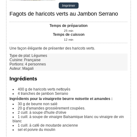
Imprimer
Fagots de haricots verts au Jambon Serrano
Temps de préparation
25
min
Temps de cuisson
12
min
Une façon élégante de présenter des haricots verts.
Type de plat:
Légumes
Cuisine:
Française
Portions
:
4
personnes
Auteur
:
Magali
Ingrédients
400 g
de haricots verts nettoyés
4
tranches de jambon Serrano
Ingrédients pour la vinaigrette beurre noisette et amandes :
30 g
de beurre non salé
20 g
d'amandes grossièrement coupées.
2
cuill. à soupe
d'huile d'olive
1
cuill. à soupe
de vinaigre Balsamique blanc ou vinaigre de vin
blanc
1
cuill. à café
de moutarde ancienne
sel et poivre du moulin