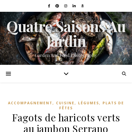
Quatre Saisons Au
Jardin
Garden And Food Photography
,
,
,
ACCOMPAGNEMENT
CUISINE
LÉGUMES
PLATS DE
FÊTES
Fagots de haricots verts
au jambon Serrano