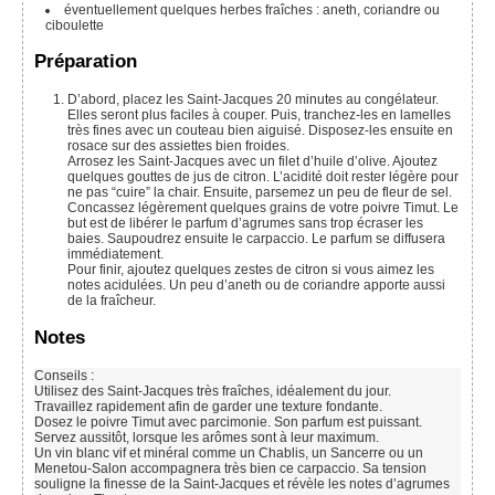
éventuellement quelques herbes fraîches : aneth, coriandre ou
ciboulette
Préparation
D’abord, placez les Saint-Jacques 20 minutes au congélateur.
Elles seront plus faciles à couper. Puis, tranchez-les en lamelles
très fines avec un couteau bien aiguisé. Disposez-les ensuite en
rosace sur des assiettes bien froides.
Arrosez les Saint-Jacques avec un filet d’huile d’olive. Ajoutez
quelques gouttes de jus de citron. L’acidité doit rester légère pour
ne pas “cuire” la chair. Ensuite, parsemez un peu de fleur de sel.
Concassez légèrement quelques grains de votre poivre Timut. Le
but est de libérer le parfum d’agrumes sans trop écraser les
baies. Saupoudrez ensuite le carpaccio. Le parfum se diffusera
immédiatement.
Pour finir, ajoutez quelques zestes de citron si vous aimez les
notes acidulées. Un peu d’aneth ou de coriandre apporte aussi
de la fraîcheur.
Notes
Conseils :
Utilisez des Saint-Jacques très fraîches, idéalement du jour.
Travaillez rapidement afin de garder une texture fondante.
Dosez le poivre Timut avec parcimonie. Son parfum est puissant.
Servez aussitôt, lorsque les arômes sont à leur maximum.
Un vin blanc vif et minéral comme un Chablis, un Sancerre ou un
Menetou-Salon accompagnera très bien ce carpaccio. Sa tension
souligne la finesse de la Saint-Jacques et révèle les notes d’agrumes