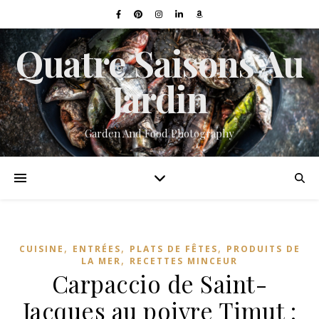
Quatre Saisons Au
Jardin
Garden And Food Photography
,
,
,
CUISINE
ENTRÉES
PLATS DE FÊTES
PRODUITS DE
,
LA MER
RECETTES MINCEUR
Carpaccio de Saint-
Jacques au poivre Timut :