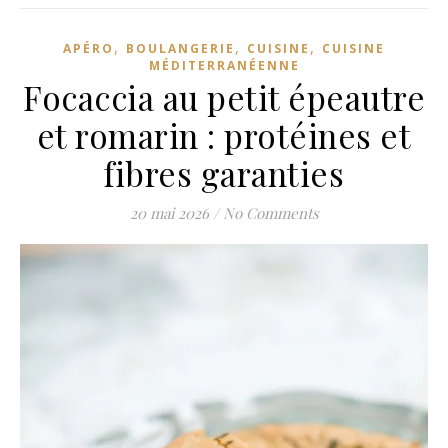
,
,
,
APÉRO
BOULANGERIE
CUISINE
CUISINE
MÉDITERRANÉENNE
Focaccia au petit épeautre
et romarin : protéines et
fibres garanties
20 mai 2026
/
No Comments