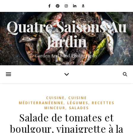
Quatre Saisons Au
Jardin
Garden And Food Photography
,
CUISINE
CUISINE
,
,
MÉDITERRANÉENNE
LÉGUMES
RECETTES
,
MINCEUR
SALADES
Salade de tomates et
boulgour, vinaigrette à la