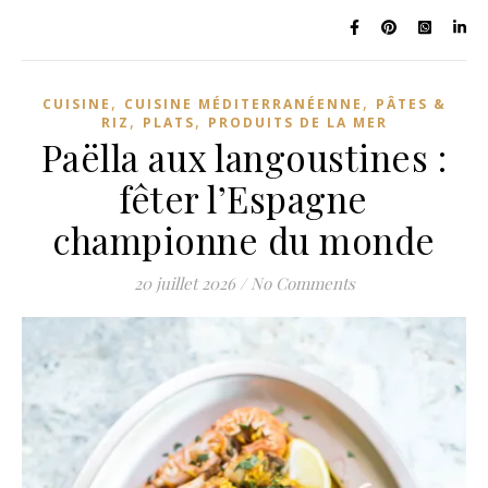
,
,
CUISINE
CUISINE MÉDITERRANÉENNE
PÂTES &
,
,
RIZ
PLATS
PRODUITS DE LA MER
Paëlla aux langoustines :
fêter l’Espagne
championne du monde
20 juillet 2026
/
No Comments