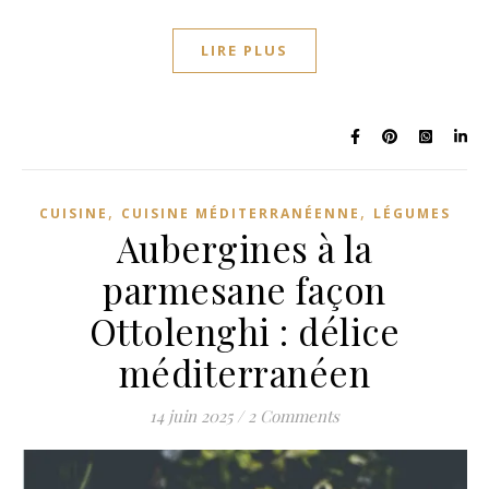
LIRE PLUS
,
,
CUISINE
CUISINE MÉDITERRANÉENNE
LÉGUMES
Aubergines à la
parmesane façon
Ottolenghi : délice
méditerranéen
14 juin 2025
/
2 Comments