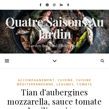
Quatre Saisons Au
Jardin
Garden And Food Photography
,
,
ACCOMPAGNEMENT
CUISINE
CUISINE
,
,
MÉDITERRANÉENNE
LÉGUMES
TOMATE
Tian d’aubergines
mozzarella, sauce tomate