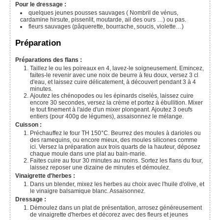
Pour le dressage :
quelques jeunes pousses sauvages ( Nombril de vénus,
cardamine hirsute, pissenlit, moutarde, ail des ours …) ou pas.
fleurs sauvages (pâquerette, bourrache, soucis, violette…)
Préparation
Préparations des flans :
Taillez le ou les poireaux en 4, lavez-le soigneusement. Emincez,
faites-le revenir avec une noix de beurre à feu doux, versez 3 cl
d'eau, et laissez cuire délicatement, à découvert pendant 3 à 4
minutes.
Ajoutez les chénopodes ou les épinards ciselés, laissez cuire
encore 30 secondes, versez la crème et portez à ébullition. Mixer
le tout finement à l'aide d'un mixer plongeant. Ajoutez 3 oeufs
entiers (pour 400g de légumes), assaisonnez le mélange.
Cuisson :
Préchauffez le four TH 150°C. Beurrez des moules à darioles ou
des ramequins, ou encore mieux, des moules silicones comme
ici. Versez la préparation aux trois quarts de la hauteur, déposez
chaque moule dans une plat au bain-marie.
Faites cuire au four 30 minutes au moins. Sortez les flans du four,
laissez reposer une dizaine de minutes et démoulez.
Vinaigrette d'herbes :
Dans un blender, mixez les herbes au choix avec l'huile d'olive, et
le vinaigre balsamique blanc. Assaisonnez.
Dressage :
Démoulez dans un plat de présentation, arrosez généreusement
de vinaigrette d'herbes et décorez avec des fleurs et jeunes