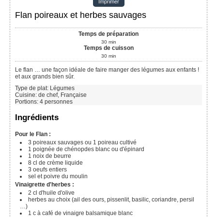
Imprimer
Flan poireaux et herbes sauvages
Temps de préparation
30
min
Temps de cuisson
30
min
Le flan … une façon idéale de faire manger des légumes aux enfants !
et aux grands bien sûr.
Type de plat:
Légumes
Cuisine:
de chef, Française
Portions
:
4
personnes
Ingrédients
Pour le Flan :
3
poireaux sauvages ou 1 poireau cultivé
1
poignée de chénopdes blanc ou d'épinard
1
noix de beurre
8
cl
de crème liquide
3
oeufs entiers
sel et poivre du moulin
Vinaigrette d'herbes :
2 cl
d'huile d'olive
herbes au choix (ail des ours, pissenlit, basilic, coriandre, persil
…)
1
c à café
de vinaigre balsamique blanc