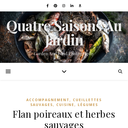
Quatre Saisons Au
Jardin
Garden And Food Photography
,
ACCOMPAGNEMENT
CUEILLETTES
,
,
SAUVAGES
CUISINE
LÉGUMES
Flan poireaux et herbes
sauvages