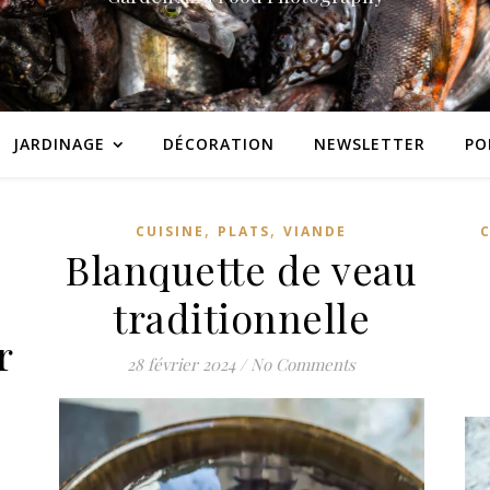
JARDINAGE
DÉCORATION
NEWSLETTER
PO
,
,
CUISINE
PLATS
VIANDE
Blanquette de veau
traditionnelle
r
28 février 2024
/
No Comments