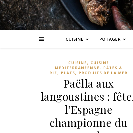
CUISINE
POTAGER
,
CUISINE
CUISINE
,
MÉDITERRANÉENNE
PÂTES &
,
,
RIZ
PLATS
PRODUITS DE LA MER
Paëlla aux
langoustines : fête
l’Espagne
championne du