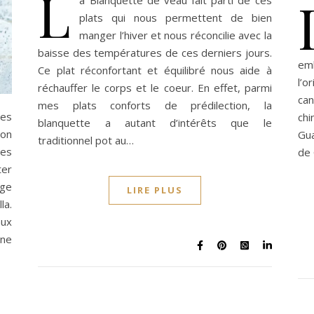
L
plats qui nous permettent de bien
manger l’hiver et nous réconcilie avec la
baisse des températures de ces derniers jours.
emb
Ce plat réconfortant et équilibré nous aide à
l’o
réchauffer le corps et le coeur. En effet, parmi
can
mes plats conforts de prédilection, la
hes
ch
blanquette a autant d’intérêts que le
mon
Gu
traditionnel pot au…
mes
de 
ter
age
LIRE PLUS
la.
aux
une