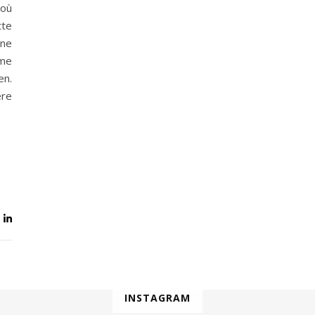
 où
tte
une
ême
en.
ère
INSTAGRAM