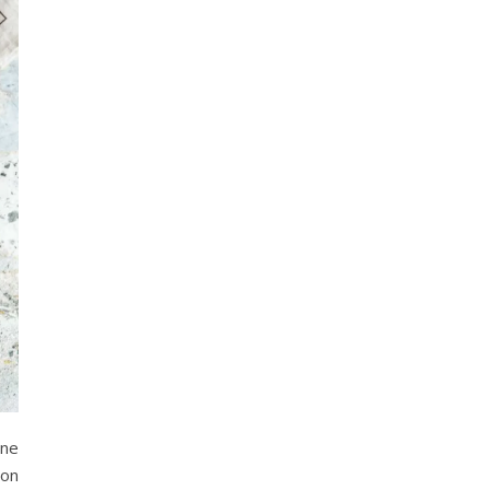
ine
ion