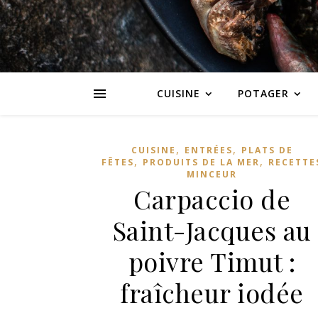
CUISINE
POTAGER
,
,
CUISINE
ENTRÉES
PLATS DE
,
,
FÊTES
PRODUITS DE LA MER
RECETTE
MINCEUR
Carpaccio de
Saint-Jacques au
poivre Timut :
fraîcheur iodée