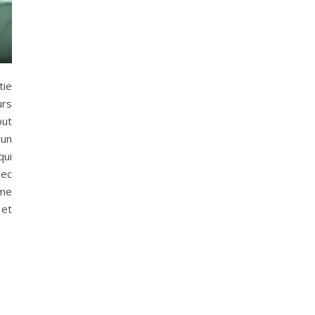
tie
urs
out
 un
qui
vec
rme
 et
…