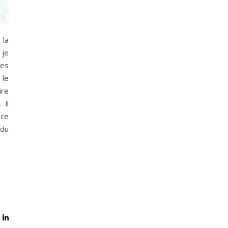
 la
 je
des
 le
ire
 il
 ce
du