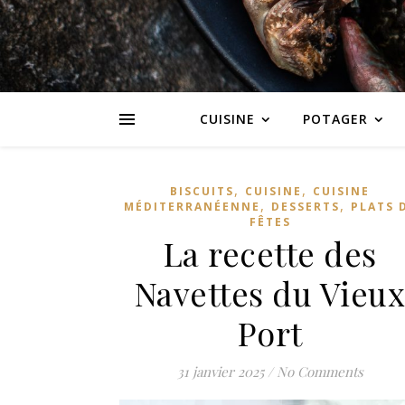
CUISINE
POTAGER
,
,
BISCUITS
CUISINE
CUISINE
,
,
MÉDITERRANÉENNE
DESSERTS
PLATS 
FÊTES
La recette des
Navettes du Vieu
Port
31 janvier 2025
/
No Comments