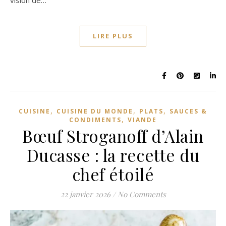
vision de…
LIRE PLUS
,
,
,
CUISINE
CUISINE DU MONDE
PLATS
SAUCES &
,
CONDIMENTS
VIANDE
Bœuf Stroganoff d’Alain
Ducasse : la recette du
chef étoilé
22 janvier 2026
/
No Comments