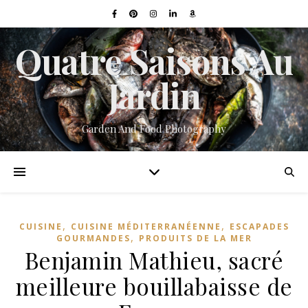
Quatre Saisons Au
Jardin
Garden And Food Photography
,
,
CUISINE
CUISINE MÉDITERRANÉENNE
ESCAPADES
,
GOURMANDES
PRODUITS DE LA MER
Benjamin Mathieu, sacré
meilleure bouillabaisse de