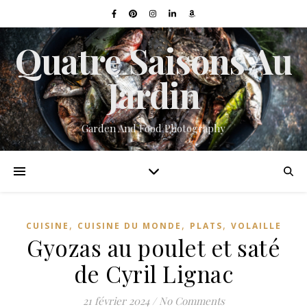
Quatre Saisons Au
Jardin
Garden And Food Photography
,
,
,
CUISINE
CUISINE DU MONDE
PLATS
VOLAILLE
Gyozas au poulet et saté
de Cyril Lignac
21 février 2024
/
No Comments