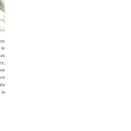
lus
 le
pas
es,
ne
ent
sée
 la