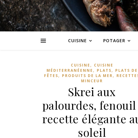
CUISINE
POTAGER
,
CUISINE
CUISINE
,
,
MÉDITERRANÉENNE
PLATS
PLATS DE
,
,
FÊTES
PRODUITS DE LA MER
RECETTE
MINCEUR
Skrei aux
palourdes, fenouil 
recette élégante a
soleil