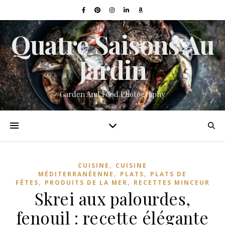
Quatre Saisons Au
Jardin
Garden And Food Photography
,
CUISINE
CUISINE
,
,
MÉDITERRANÉENNE
PLATS
PLATS DE
,
,
FÊTES
PRODUITS DE LA MER
RECETTES MINCEUR
Skrei aux palourdes,
fenouil : recette élégante