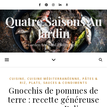
Quatre Saisons Au
Jardin
Garden And Food Photography
,
,
CUISINE
CUISINE MÉDITERRANÉENNE
PÂTES &
,
,
RIZ
PLATS
SAUCES & CONDIMENTS
Gnocchis de pommes de
terre : recette généreuse