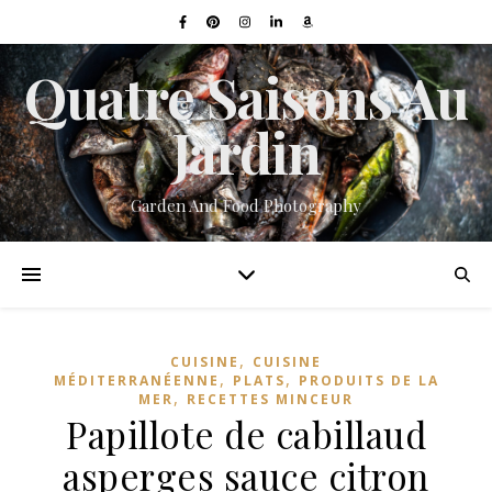
Quatre Saisons Au
Jardin
Garden And Food Photography
,
CUISINE
CUISINE
,
,
MÉDITERRANÉENNE
PLATS
PRODUITS DE LA
,
MER
RECETTES MINCEUR
Papillote de cabillaud
asperges sauce citron