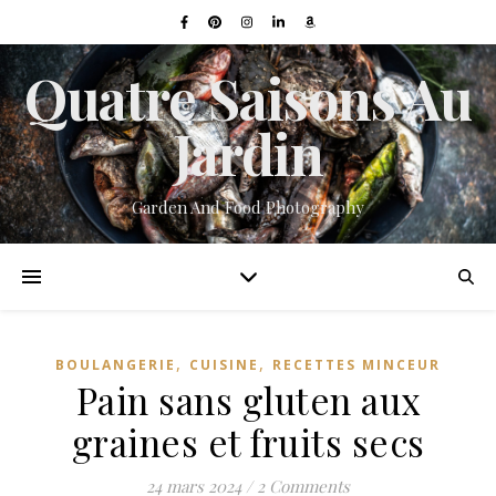
Quatre Saisons Au
Jardin
Garden And Food Photography
,
,
BOULANGERIE
CUISINE
RECETTES MINCEUR
Pain sans gluten aux
graines et fruits secs
24 mars 2024
/
2 Comments