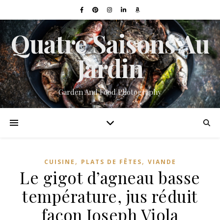
Quatre Saisons Au
Jardin
Garden And Food Photography
,
,
CUISINE
PLATS DE FÊTES
VIANDE
Le gigot d’agneau basse
température, jus réduit
façon Joseph Viola