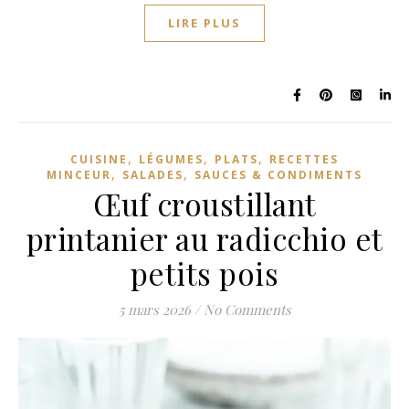
LIRE PLUS
,
,
,
CUISINE
LÉGUMES
PLATS
RECETTES
,
,
MINCEUR
SALADES
SAUCES & CONDIMENTS
Œuf croustillant
printanier au radicchio et
petits pois
5 mars 2026
/
No Comments