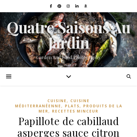
Quatre Saisons Au
Jardin
Garden And Food Photography
,
CUISINE
CUISINE
,
,
MÉDITERRANÉENNE
PLATS
PRODUITS DE LA
,
MER
RECETTES MINCEUR
Papillote de cabillaud
asperges sauce citron