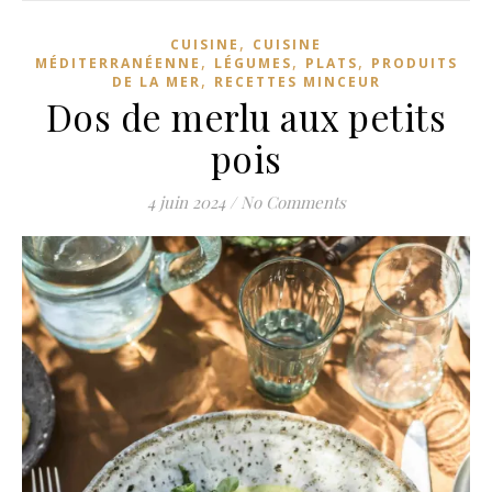
,
CUISINE
CUISINE
,
,
,
MÉDITERRANÉENNE
LÉGUMES
PLATS
PRODUITS
,
DE LA MER
RECETTES MINCEUR
Dos de merlu aux petits
pois
4 juin 2024
/
No Comments