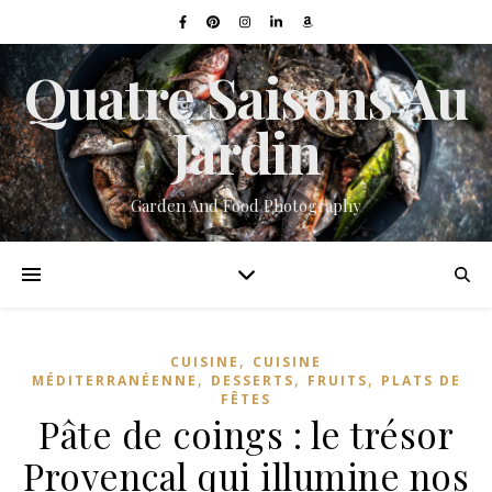
Quatre Saisons Au
Jardin
Garden And Food Photography
,
CUISINE
CUISINE
,
,
,
MÉDITERRANÉENNE
DESSERTS
FRUITS
PLATS DE
FÊTES
Pâte de coings : le trésor
Provençal qui illumine nos