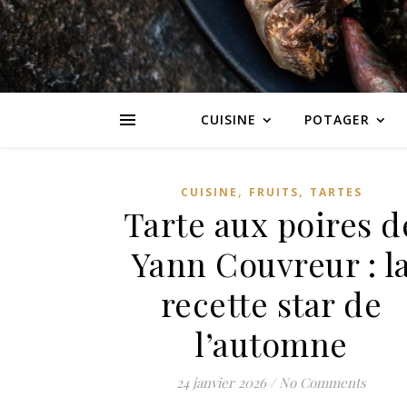
CUISINE
POTAGER
,
,
CUISINE
FRUITS
TARTES
Tarte aux poires d
Yann Couvreur : l
recette star de
l’automne
24 janvier 2026
/
No Comments