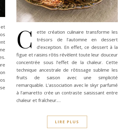
C
 et
ette création culinaire transforme les
nos
trésors de l’automne en dessert
ent
d’exception. En effet, ce dessert à la
gne
figue et raisins rôtis révèlent toute leur douceur
es.
concentrée sous l’effet de la chaleur. Cette
ure
technique ancestrale de rôtissage sublime les
son
fruits de saison avec une simplicité
vos
remarquable. L’association avec le skyr parfumé
ise
à l’amaretto crée un contraste saisissant entre
chaleur et fraîcheur.…
LIRE PLUS