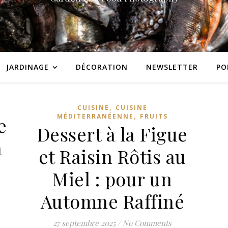
JARDINAGE
DÉCORATION
NEWSLETTER
PO
,
CUISINE
CUISINE
,
MÉDITERRANÉENNE
FRUITS
e
Dessert à la Figue
a
et Raisin Rôtis au
Miel : pour un
Automne Raffiné
27 septembre 2025
/
No Comments