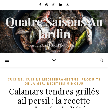
Quatre Saisons Au
Jardin
Garden And Food Photography
,
,
CUISINE
CUISINE MÉDITERRANÉENNE
PRODUITS
,
DE LA MER
RECETTES MINCEUR
Calamars tendres grillés
ail persil : la recette