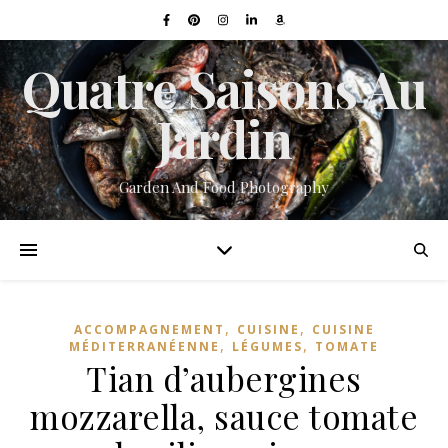
Quatre Saisons Au
Jardin
Garden And Food Photography
,
,
ACCOMPAGNEMENT
CUISINE
CUISINE
,
,
MÉDITERRANÉENNE
LÉGUMES
TOMATE
Tian d’aubergines
mozzarella, sauce tomate