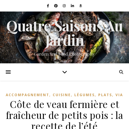
Quatre Saisons Au
Jardin
Garden And Food Photography
,
,
,
,
ACCOMPAGNEMENT
CUISINE
LÉGUMES
PLATS
VIAN
Côte de veau fermière et
fraîcheur de petits pois : la
recette de l’été