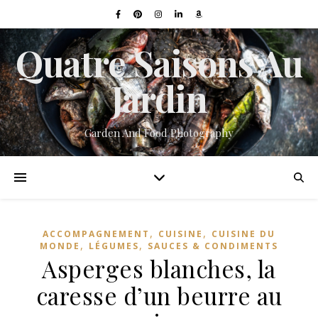
Quatre Saisons Au
Jardin
Garden And Food Photography
,
,
ACCOMPAGNEMENT
CUISINE
CUISINE DU
,
,
MONDE
LÉGUMES
SAUCES & CONDIMENTS
Asperges blanches, la
caresse d’un beurre au