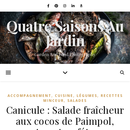
Quatre Saisons Au
Jardin
Garden And Food Photography
,
,
,
ACCOMPAGNEMENT
CUISINE
LÉGUMES
RECETTES
,
MINCEUR
SALADES
Canicule : Salade fraîcheur
aux cocos de Paimpol,