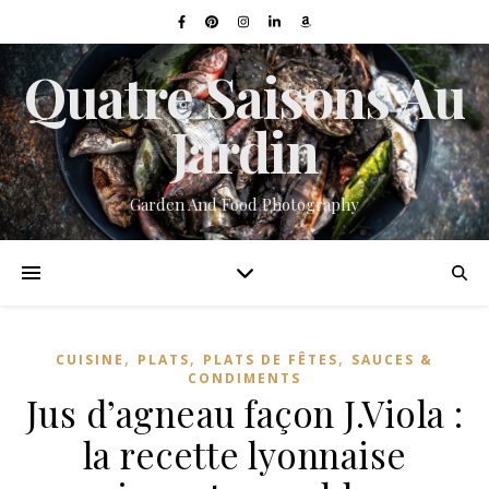
Quatre Saisons Au
Jardin
Garden And Food Photography
,
,
,
CUISINE
PLATS
PLATS DE FÊTES
SAUCES &
CONDIMENTS
Jus d’agneau façon J.Viola :
la recette lyonnaise